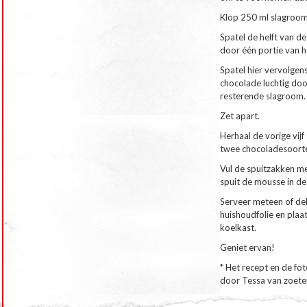
Klop 250 ml slagroom
Spatel de helft van 
door één portie van h
Spatel hier vervolgen
chocolade luchtig do
resterende slagroom.
Zet apart.
Herhaal de vorige vij
twee chocoladesoort
Vul de spuitzakken m
spuit de mousse in de 
Serveer meteen of dek
huishoudfolie en plaat
koelkast.
Geniet ervan!
* Het recept en de fo
door Tessa van zoeten