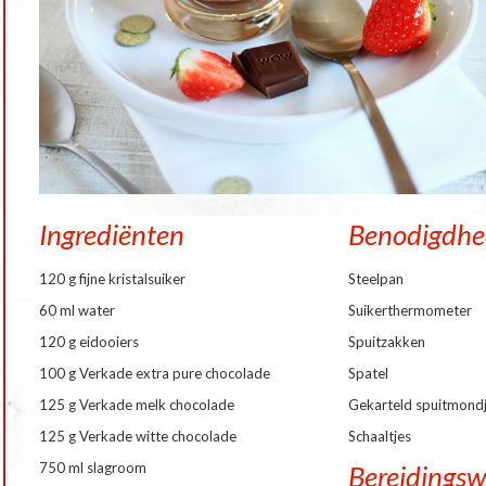
Ingrediënten
Benodigdh
120 g fijne kristalsuiker
Steelpan
60 ml water
Suikerthermometer
120 g eidooiers
Spuitzakken
100 g Verkade extra pure chocolade
Spatel
125 g Verkade melk chocolade
Gekarteld spuitmond
125 g Verkade witte chocolade
Schaaltjes
750 ml slagroom
Bereidingsw