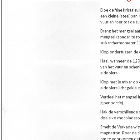
Doe de fijne kristals
een kleine (steel)pan
vuur en roer tot de su
Breng het mengsel aa
mengsel (zonder te ro
suikerthermometer 1
Klop ondertussen de e
Haal, wanneer de 120°
van het vuur en schen
eidooiers.
Klop met je mixer op 
eidooiers licht gekleu
Verdeel het mengsel in
g per portie).
Hak de verschillende 
doe elke chocoladeso
Smelt de Verkade wit
magnetron. Roer de c
om te voorkomen dat h