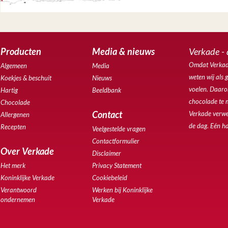
Producten
Media & nieuws
Verkade - 
Omdat Verkade
Algemeen
Media
weten wij als 
Koekjes & beschuit
Nieuws
voelen. Daarom
Hartig
Beeldbank
chocolade te 
Chocolade
Contact
Verkade verwe
Allergenen
de dag. Eén ha
Recepten
Veelgestelde vragen
Contactformulier
Over Verkade
Disclaimer
Het merk
Privacy Statement
Koninklijke Verkade
Cookiebeleid
Verantwoord
Werken bij Koninklijke
ondernemen
Verkade