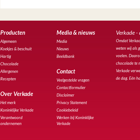
Producten
Media & nieuws
Verkade - 
Omdat Verkade
Algemeen
Media
weten wij als 
Koekjes & beschuit
Nieuws
voelen. Daarom
Hartig
Beeldbank
chocolade te 
Chocolade
Contact
Verkade verwe
Allergenen
de dag. Eén ha
Recepten
Veelgestelde vragen
Contactformulier
Over Verkade
Disclaimer
Het merk
Privacy Statement
Koninklijke Verkade
Cookiebeleid
Verantwoord
Werken bij Koninklijke
ondernemen
Verkade