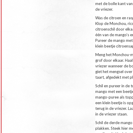
met de bolle kant van
de vriezer.
Was de citroen en rasp
Klop de Monchou, rico
citroenschil door elka
één van de mango’s en
Pureer de mango met 
klein beetje citroensa
Meng het Monchou-m
grof door elkaar. Haa
vriezer wanneer de b
giet het mengsel ove
taart, afgedekt met pla
Schil en pureer in de
mango met een beetje
mango-puree als toppi
een klein beetje is op
terug in de vriezer. L
in de vriezer staan.
Schil de derde mango 
plakken. Steek hier 