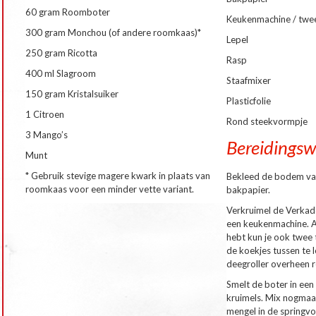
60 gram Roomboter
Keukenmachine / twee
300 gram Monchou (of andere roomkaas)*
Lepel
250 gram Ricotta
Rasp
400 ml Slagroom
Staafmixer
150 gram Kristalsuiker
Plasticfolie
1 Citroen
Rond steekvormpje
3 Mango’s
Bereidingsw
Munt
* Gebruik stevige magere kwark in plaats van
Bekleed de bodem va
roomkaas voor een minder vette variant.
bakpapier.
Verkruimel de Verkade
een keukenmachine. A
hebt kun je ook twee
de koekjes tussen te 
deegroller overheen r
Smelt de boter in een 
kruimels. Mix nogmaa
mengel in de springvo