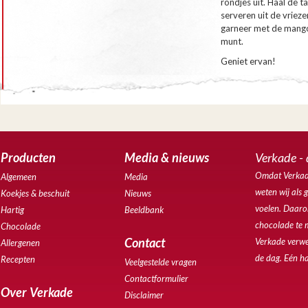
rondjes uit. Haal de t
serveren uit de vrieze
garneer met de mango
munt.
Geniet ervan!
Producten
Media & nieuws
Verkade - 
Omdat Verkade
Algemeen
Media
weten wij als 
Koekjes & beschuit
Nieuws
voelen. Daarom
Hartig
Beeldbank
chocolade te 
Chocolade
Contact
Verkade verwe
Allergenen
de dag. Eén ha
Recepten
Veelgestelde vragen
Contactformulier
Over Verkade
Disclaimer