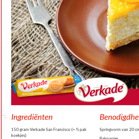
Ingrediënten
Benodigdh
150 gram Verkade San Francisco (= ½ pak
Springvorm van 20 c
koekjes)
Bakpapier