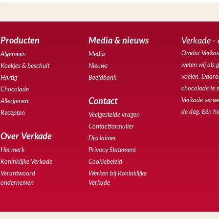
Producten
Media & nieuws
Verkade - 
Omdat Verkade
Algemeen
Media
weten wij als 
Koekjes & beschuit
Nieuws
voelen. Daarom
Hartig
Beeldbank
chocolade te 
Chocolade
Contact
Verkade verwe
Allergenen
de dag. Eén ha
Recepten
Veelgestelde vragen
Contactformulier
Over Verkade
Disclaimer
Het merk
Privacy Statement
Koninklijke Verkade
Cookiebeleid
Verantwoord
Werken bij Koninklijke
ondernemen
Verkade