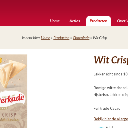
Home
Acties
Producten
Over 
Je bent hier:
Home
»
Producten
»
Chocolade
» Wit Crisp
Wit Cris
Lekker écht sinds 1
Romige witte chocol
rijstcrisp. Lekker cris
Fairtrade Cacao
Bekijk hier de allerg