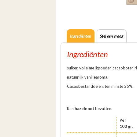
Ingrediënten
Stel een vraag
Ingrediënten
suiker, volle
melk
poeder, cacaoboter, r
natuurlijk vanillearoma.
Cacaobestanddelen: ten minste 25%.
Kan
hazelnoot
bevatten.
Per
100 gr.