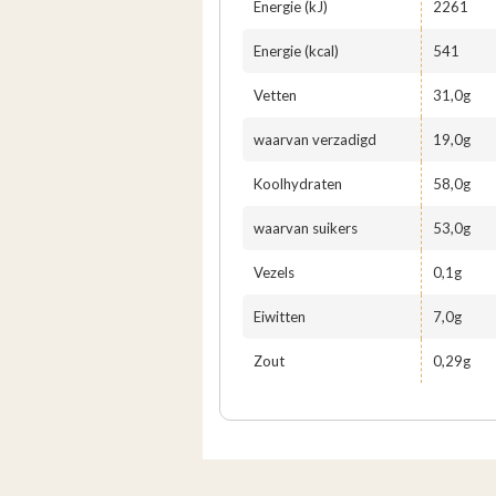
Energie (kJ)
2261
Energie (kcal)
541
Vetten
31,0g
waarvan verzadigd
19,0g
Koolhydraten
58,0g
waarvan suikers
53,0g
Vezels
0,1g
Eiwitten
7,0g
Zout
0,29g