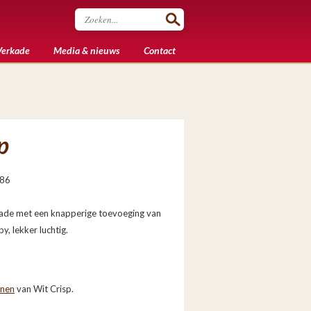
Verkade
Media & nieuws
Contact
p
886
ade met een knapperige toevoeging van
py, lekker luchtig.
enen
van Wit Crisp.