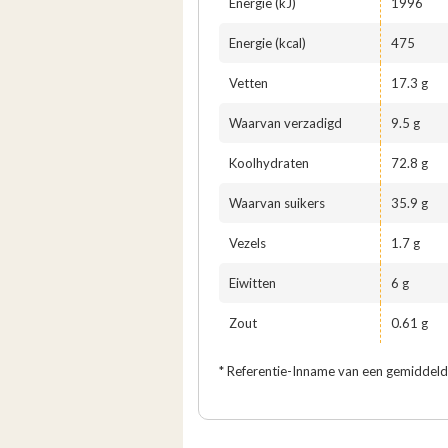
Energie (kJ)
1996
Energie (kcal)
475
Vetten
17.3 g
Waarvan verzadigd
9.5 g
Koolhydraten
72.8 g
Waarvan suikers
35.9 g
Vezels
1.7 g
Eiwitten
6 g
Zout
0.61 g
* Referentie-Inname van een gemiddeld