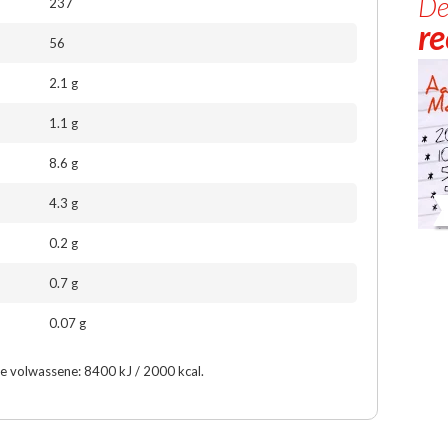
De
237
r
56
2.1 g
1.1 g
8.6 g
4.3 g
0.2 g
0.7 g
0.07 g
e volwassene: 8400 kJ / 2000 kcal.