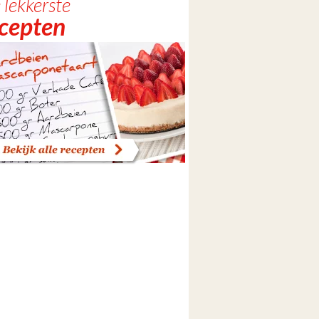
 lekkerste
ecepten