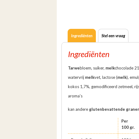
Ingrediënten
Stel een vraag
Ingrediënten
Tarwe
bloem, suiker,
melk
chocolade 21
watervrij
melk
vet, lactose (
melk
), emul
kokos 1,7%, gemodificeerd zetmeel, rij
aroma’s
kan andere
glutenbevattende grane
Per
100 gr.