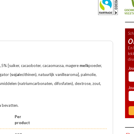
Schr
o
En 
lek
Kijk 
dis
Kijk v
,5% [suiker, cacaoboter, cacaomassa, magere
melk
poeder,
Vragen
Jo
gator (
soja
lecithinen), natuurlijk vanillearoma], palmolie,
smiddelen (natriumcarbonaten, difosfaten), dextrose, zout,
Jou
n
bevatten.
Per
product