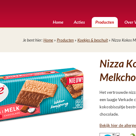
Home
Acties
Producten
Over 
Je bent hier:
Home
»
Producten
»
Koekjes & beschuit
» Nizza Kokos M
Nizza K
Melkcho
Het vertrouwde niz
een laagje Verkade c
kokosbiscuitje bestr
chocolade.
Bekijk hier de allerg