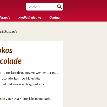
Verkade
Media & nieuws
Contact
elkchocolade
okos
colade
za kokos koekje nu nog verwennender met
hocolade. Een heerlijk luchtig
ooid met suiker en laag Verkade
enen
van Nizza Kokos Melkchocolade.