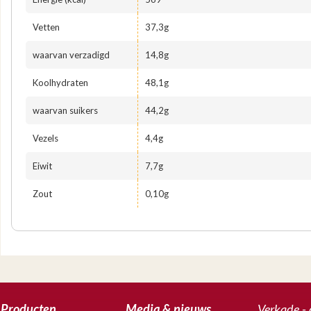
Vetten
37,3g
waarvan verzadigd
14,8g
Koolhydraten
48,1g
waarvan suikers
44,2g
Vezels
4,4g
Eiwit
7,7g
Zout
0,10g
Producten
Media & nieuws
Verkade - 