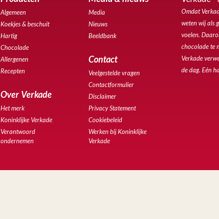
Omdat Verkade
Algemeen
Media
weten wij als 
Koekjes & beschuit
Nieuws
voelen. Daarom
Hartig
Beeldbank
chocolade te 
Chocolade
Contact
Verkade verwe
Allergenen
de dag. Eén ha
Recepten
Veelgestelde vragen
Contactformulier
Over Verkade
Disclaimer
Het merk
Privacy Statement
Koninklijke Verkade
Cookiebeleid
Verantwoord
Werken bij Koninklijke
ondernemen
Verkade