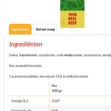
Ingrediënten
Stel een vraag
Ingrediënten
Suiker,
hazelnoten
, cacaoboter, volle
melk
poeder, cacaomassa, emulg
Kan amandel bevatten.
Cacaobestanddelen: ten minste 31% in melkchocolade
Per
100 gr.
Energie (kJ)
2369
Energie (kcal)
569