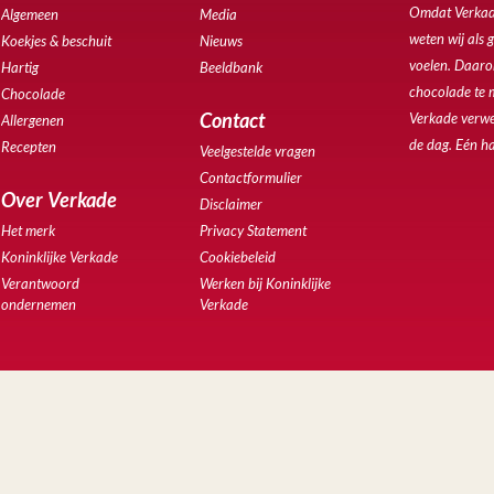
Omdat Verkade
Algemeen
Media
weten wij als 
Koekjes & beschuit
Nieuws
voelen. Daarom
Hartig
Beeldbank
chocolade te 
Chocolade
Contact
Verkade verwe
Allergenen
de dag. Eén ha
Recepten
Veelgestelde vragen
Contactformulier
Over Verkade
Disclaimer
Het merk
Privacy Statement
Koninklijke Verkade
Cookiebeleid
Verantwoord
Werken bij Koninklijke
ondernemen
Verkade