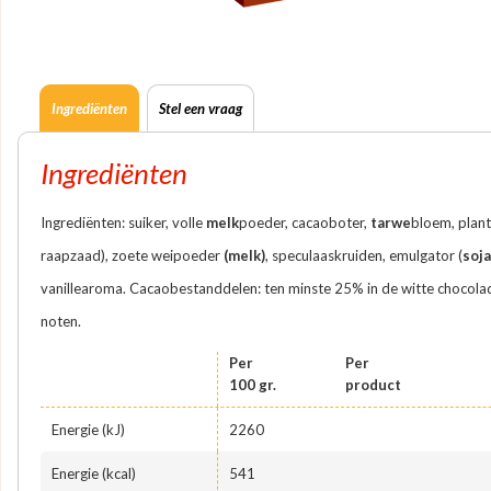
Ingrediënten
Stel een vraag
Ingrediënten
Ingrediënten: suiker, volle
melk
poeder, cacaoboter,
tarwe
bloem, plant
raapzaad), zoete weipoeder
(melk)
, speculaaskruiden, emulgator (
soja
vanillearoma. Cacaobestanddelen: ten minste 25% in de witte chocola
noten.
Per
Per
100 gr.
product
Energie (kJ)
2260
Energie (kcal)
541