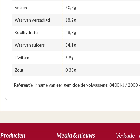
Vetten
30,7g
Waarvan verzadigd
18,2g
Koolhydraten
58,7g
Waarvan suikers
54,1g
Eiwitten
6,9g
Zout
0,35g
* Referentie-Inname van een gemiddelde volwassene: 8400 kJ / 2000 k
Producten
Media & nieuws
Verkade - 