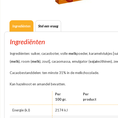
Ingrediënten
Stel een vraag
Ingrediënten
Ingrediënten: suiker, cacaoboter, volle
melk
poeder, karamelstukjes [su
(
melk
), room (
melk
), zout], cacaomassa, emulgator (
soja
lecithinen), ze
Cacaobestanddelen: ten minste 31% in de melkchocolade.
Kan hazelnoot en amandel bevatten.
Per
Per
100 gr.
product
Energie (kJ)
2174 kJ