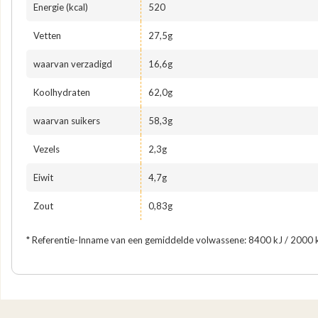
Energie (kcal)
520
Vetten
27,5g
waarvan verzadigd
16,6g
Koolhydraten
62,0g
waarvan suikers
58,3g
Vezels
2,3g
Eiwit
4,7g
Zout
0,83g
* Referentie-Inname van een gemiddelde volwassene: 8400 kJ / 2000 k