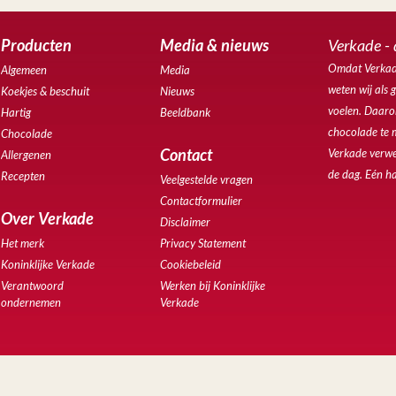
Producten
Media & nieuws
Verkade - 
Omdat Verkade
Algemeen
Media
weten wij als 
Koekjes & beschuit
Nieuws
voelen. Daarom
Hartig
Beeldbank
chocolade te 
Chocolade
Contact
Verkade verwe
Allergenen
de dag. Eén ha
Recepten
Veelgestelde vragen
Contactformulier
Over Verkade
Disclaimer
Het merk
Privacy Statement
Koninklijke Verkade
Cookiebeleid
Verantwoord
Werken bij Koninklijke
ondernemen
Verkade