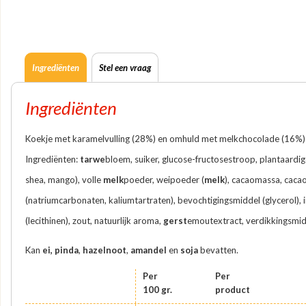
Ingrediënten
Stel een vraag
Ingrediënten
Koekje met karamelvulling (28%) en omhuld met melkchocolade (16%)
Ingrediënten:
tarwe
bloem, suiker, glucose-fructosestroop, plantaardige
shea, mango), volle
melk
poeder, weipoeder (
melk
), cacaomassa, cacao
(natriumcarbonaten, kaliumtartraten), bevochtigingsmiddel (glycerol),
(lecithinen), zout, natuurlijk aroma,
gerst
emoutextract, verdikkingsmid
Kan
ei,
pinda
,
hazelnoot
,
amandel
en
soja
bevatten.
Per
Per
100 gr.
product