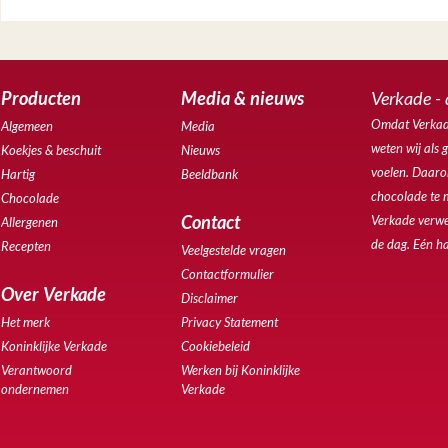
Producten
Media & nieuws
Verkade - 
Omdat Verkade
Algemeen
Media
weten wij als 
Koekjes & beschuit
Nieuws
voelen. Daarom
Hartig
Beeldbank
chocolade te 
Chocolade
Contact
Verkade verwe
Allergenen
de dag. Eén ha
Recepten
Veelgestelde vragen
Contactformulier
Over Verkade
Disclaimer
Het merk
Privacy Statement
Koninklijke Verkade
Cookiebeleid
Verantwoord
Werken bij Koninklijke
ondernemen
Verkade