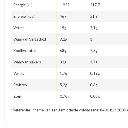
Energie (kJ)
1.959
217,7
Energie (kcal)
467
51,9
Vetten
19g
2,1g
Waarvan Verzadigd
9,2g
1
Koolhydraten
68g
7,5g
Waarvan suikers
33g
3,7g
Vezels
1,7g
0,19g
Eiwitten
5,2g
0,6g
Zout
0,76g
0,08g
* Referentie-Inname van een gemiddelde volwassene: 8400 kJ / 2000 k